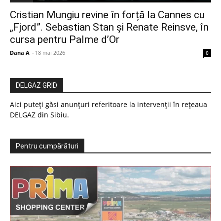
Cristian Mungiu revine în forță la Cannes cu
„Fjord”. Sebastian Stan și Renate Reinsve, în
cursa pentru Palme d’Or
Dana A
-
18 mai 2026
0
DELGAZ GRID
Aici puteți găsi anunțuri referitoare la intervenții în rețeaua
DELGAZ din Sibiu.
Pentru cumpărături