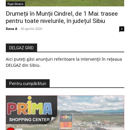
Fapt Divers
Drumeții în Munții Cindrel, de 1 Mai: trasee
pentru toate nivelurile, în județul Sibiu
Dana A
-
30 aprilie 2026
0
DELGAZ GRID
Aici puteți găsi anunțuri referitoare la intervenții în rețeaua
DELGAZ din Sibiu.
Pentru cumpărături