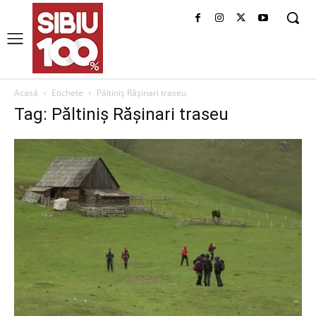
Acasă
Etichete
Păltiniș Rășinari traseu
Tag: Păltiniș Rășinari traseu