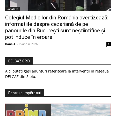
Sănătate
Colegiul Medicilor din România avertizează:
informațiile despre cezariană de pe
panourile din București sunt neștiințifice și
pot induce în eroare
Dana A
-
15 aprilie 2026
0
DELGAZ GRID
Aici puteți găsi anunțuri referitoare la intervenții în rețeaua
DELGAZ din Sibiu.
Pentru cumpărături