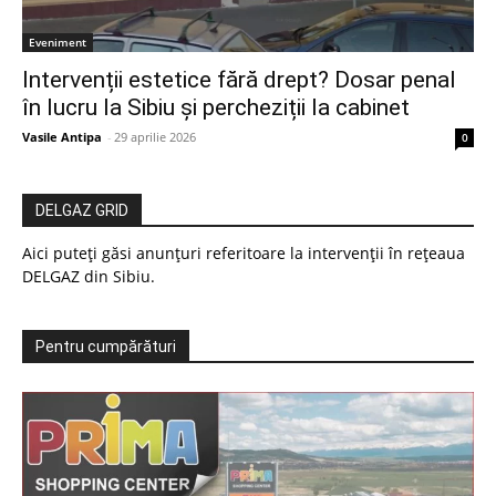
Eveniment
Intervenții estetice fără drept? Dosar penal
în lucru la Sibiu și percheziții la cabinet
Vasile Antipa
-
29 aprilie 2026
0
DELGAZ GRID
Aici puteți găsi anunțuri referitoare la intervenții în rețeaua
DELGAZ din Sibiu.
Pentru cumpărături