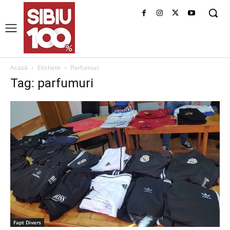
Acasă
Etichete
Parfumuri
Tag: parfumuri
Fapt Divers