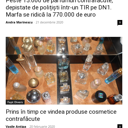
Peste 15.000 de parfumuri contrafăcute,
depistate de polițiști într-un TIR pe DN1.
Marfa se ridică la 770.000 de euro
Andra Marinescu
-
21 decembrie 2020
0
Fapt Divers
Prins în timp ce vindea produse cosmetice
contrafăcute
Vasile Antipa
-
20 februarie 2020
0