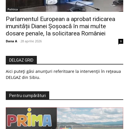
Politica
Parlamentul European a aprobat ridicarea
imunității Dianei Șoșoacă în mai multe
dosare penale, la solicitarea României
Dana A
-
28 aprilie 2026
0
DELGAZ GRID
Aici puteți găsi anunțuri referitoare la intervenții în rețeaua
DELGAZ din Sibiu.
Pentru cumpărături