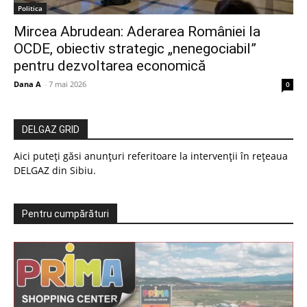
Politica
Mircea Abrudean: Aderarea României la
OCDE, obiectiv strategic „nenegociabil”
pentru dezvoltarea economică
Dana A
-
7 mai 2026
0
DELGAZ GRID
Aici puteți găsi anunțuri referitoare la intervenții în rețeaua
DELGAZ din Sibiu.
Pentru cumpărături