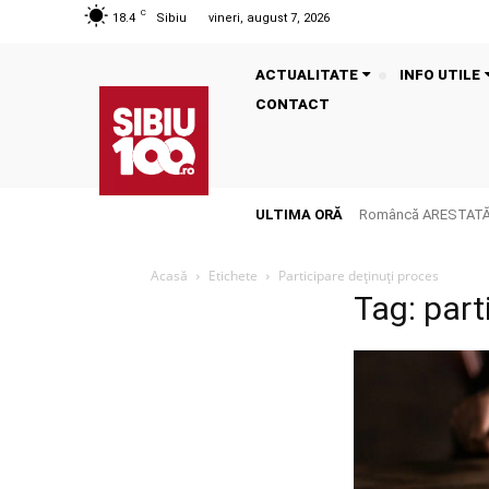
C
18.4
Sibiu
vineri, august 7, 2026
ACTUALITATE
INFO UTILE
CONTACT
ULTIMA ORĂ
Româncă ARESTATĂ î
Acasă
Etichete
Participare deținuți proces
Tag: part