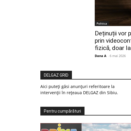
Politica
Deținuții vor 
prin videocon
fizică, doar l
Dana A
-
6 mai 2026
DELGAZ GRID
Aici puteți găsi anunțuri referitoare la
intervenții în rețeaua DELGAZ din Sibiu.
Pentru cumpărături