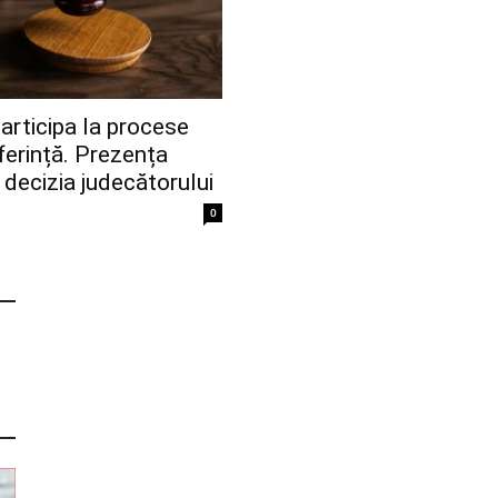
participa la procese
ferință. Prezența
a decizia judecătorului
0