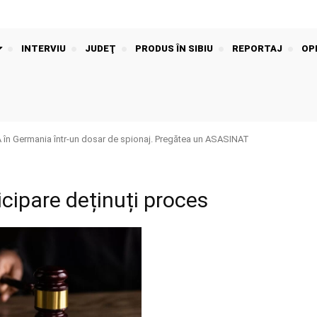
INTERVIU
JUDEŢ
PRODUS ÎN SIBIU
REPORTAJ
OPI
n Germania într-un dosar de spionaj. Pregătea un ASASINAT
icipare deținuți proces