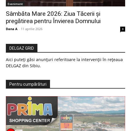
Eveniment
Sâmbăta Mare 2026: Ziua Tăcerii și
pregătirea pentru Învierea Domnului
Dana A
-
11 aprilie 2026
0
DELGAZ GRID
Aici puteți găsi anunțuri referitoare la intervenții în rețeaua
DELGAZ din Sibiu.
Pentru cumpărături