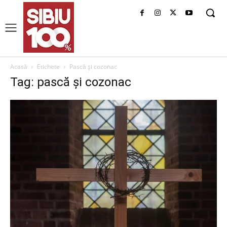
Acasă
Etichete
Pască și cozonac
Tag: pască și cozonac