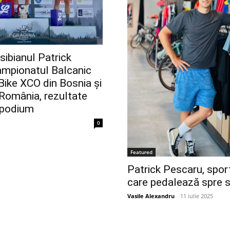
sibianul Patrick
ampionatul Balcanic
ike XCO din Bosnia și
România, rezultate
 podium
0
Featured
Patrick Pescaru, spo
care pedalează spre 
Vasile Alexandru
-
11 iulie 2025