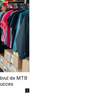
rtivul de MTB
succes
0