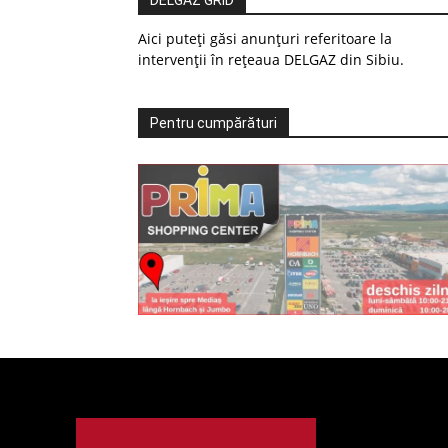
DELGAZ GRID
Aici puteți găsi anunțuri referitoare la
intervenții în rețeaua DELGAZ din Sibiu.
Pentru cumpărături