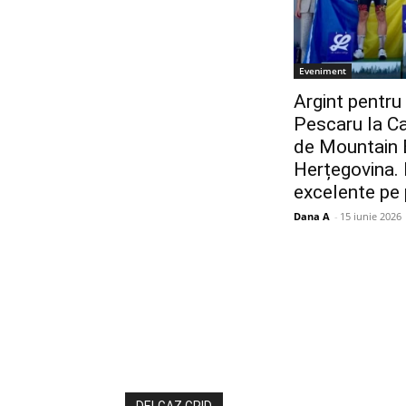
Eveniment
Argint pentru 
Pescaru la C
de Mountain B
Herțegovina. 
excelente pe
Dana A
-
15 iunie 2026