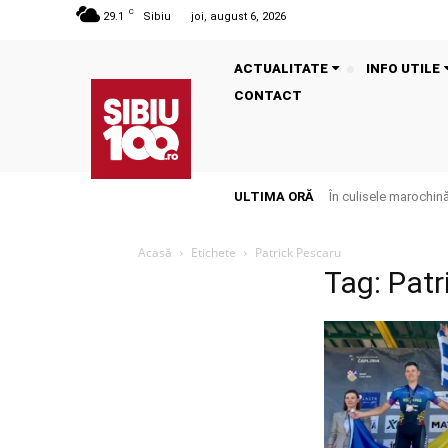
C
29.1
Sibiu
joi, august 6, 2026
ACTUALITATE
INFO UTILE
CONTACT
ULTIMA ORĂ
În culisele marochinăr
Acasă
Etichete
Patrick Pescaru
Tag: Patr