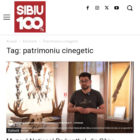
Acasă
Etichete
Patrimoniu cinegetic
Tag: patrimoniu cinegetic
Cultură