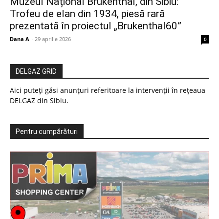
Muzeul Național Brukenthal, din Sibiu:
Trofeu de elan din 1934, piesă rară
prezentată în proiectul „Brukenthal60”
Dana A
-
29 aprilie 2026
0
DELGAZ GRID
Aici puteți găsi anunțuri referitoare la intervenții în rețeaua
DELGAZ din Sibiu.
Pentru cumpărături