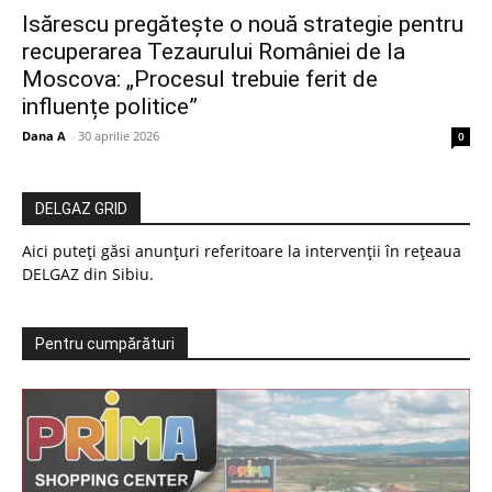
Isărescu pregătește o nouă strategie pentru
recuperarea Tezaurului României de la
Moscova: „Procesul trebuie ferit de
influențe politice”
Dana A
-
30 aprilie 2026
0
DELGAZ GRID
Aici puteți găsi anunțuri referitoare la intervenții în rețeaua
DELGAZ din Sibiu.
Pentru cumpărături