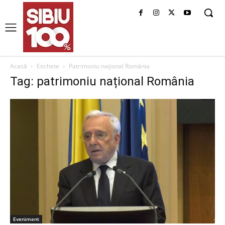
Acasă
Etichete
Patrimoniu național România
Tag: patrimoniu național România
Eveniment