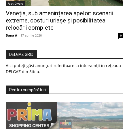
Fapt Divers
Veneția, sub amenințarea apelor: scenarii
extreme, costuri uriașe și posibilitatea
relocării complete
Dana A
-
17 aprilie 2026
0
DELGAZ GRID
Aici puteți găsi anunțuri referitoare la intervenții în rețeaua
DELGAZ din Sibiu.
Pentru cumpărături