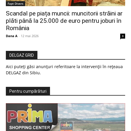
Fapt Divers
Scandal pe piața muncii: muncitorii străini ar
plăti până la 25.000 de euro pentru joburi în
România
Dana A
-
12 mai 2026
0
DELGAZ GRID
Aici puteți găsi anunțuri referitoare la intervenții în rețeaua
DELGAZ din Sibiu.
Pentru cumpărături