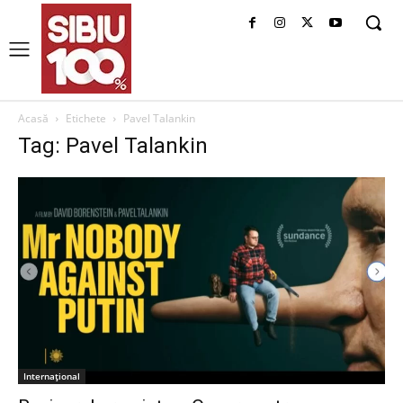
Acasă
Etichete
Pavel Talankin
Tag: Pavel Talankin
Internațional