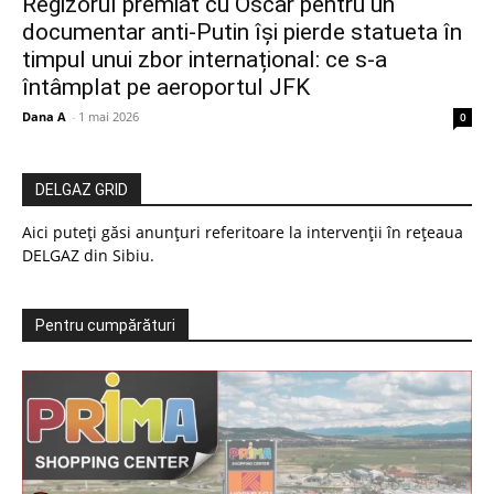
Regizorul premiat cu Oscar pentru un
documentar anti-Putin își pierde statueta în
timpul unui zbor internațional: ce s-a
întâmplat pe aeroportul JFK
Dana A
-
1 mai 2026
0
DELGAZ GRID
Aici puteți găsi anunțuri referitoare la intervenții în rețeaua
DELGAZ din Sibiu.
Pentru cumpărături