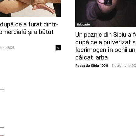
 după ce a furat dintr-
Educatie
omercială și a bătut
Un paznic din Sibiu a 
după ce a pulverizat 
brie 2023
0
lacrimogen în ochii un
călcat iarba
Redactia Sibiu 100%
-
5 octombrie 20