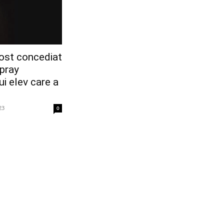
fost concediat
spray
ui elev care a
23
0