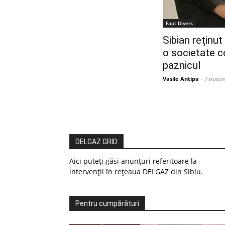
Fapt Divers
Sibian reținut
o societate c
paznicul
Vasile Antipa
-
7 noiem
DELGAZ GRID
Aici puteți găsi anunțuri referitoare la
intervenții în rețeaua DELGAZ din Sibiu.
Pentru cumpărături