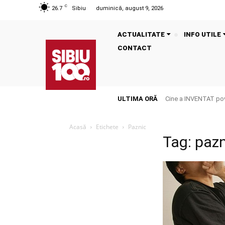
C
26.7
Sibiu
duminică, august 9, 2026
ACTUALITATE
INFO UTILE
CONTACT
ULTIMA ORĂ
Cine a INVENTAT pove
Acasă
Etichete
Paznic
Tag: paz