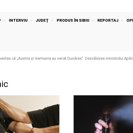
INTERVIU
JUDEŢ
PRODUS ÎN SIBIU
REPORTAJ
OPI
stea că „Austria și Germania au secat Dunărea”. Dezvăluirea ministrului Apără
nic