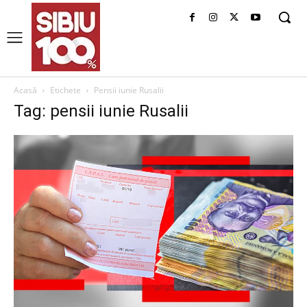
Acasă
Etichete
Pensii iunie Rusalii
Tag: pensii iunie Rusalii