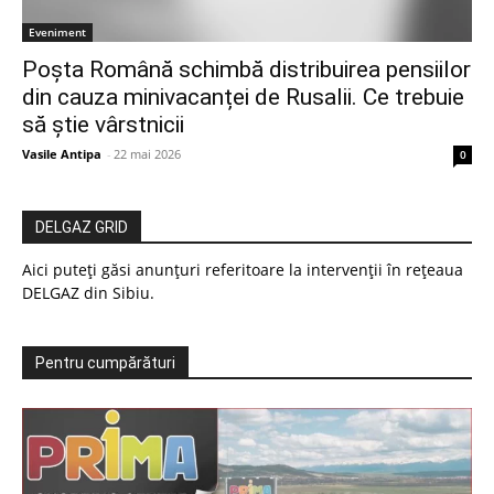
Eveniment
Poșta Română schimbă distribuirea pensiilor
din cauza minivacanței de Rusalii. Ce trebuie
să știe vârstnicii
Vasile Antipa
-
22 mai 2026
0
DELGAZ GRID
Aici puteți găsi anunțuri referitoare la intervenții în rețeaua
DELGAZ din Sibiu.
Pentru cumpărături