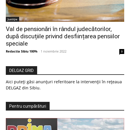
Justiție
Val de pensionări în rândul judecătorilor,
după discuțiile privind desființarea pensiilor
speciale
Redactia Sibiu 100%
-
1 noiembrie 2022
0
DELGAZ GRID
Aici puteți găsi anunțuri referitoare la intervenții în rețeaua
DELGAZ din Sibiu.
Pentru cumpărături