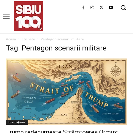
Acasă
Etichete
Pentagon scenarii militare
Tag: Pentagon scenarii militare
Internațional
Trump redenumește Strâmtoarea Ormuz: