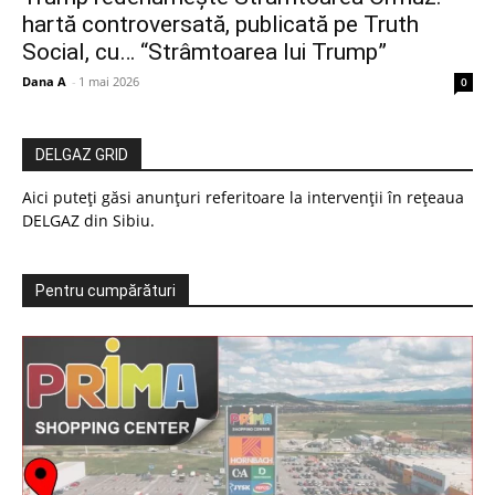
hartă controversată, publicată pe Truth
Social, cu… “Strâmtoarea lui Trump”
Dana A
-
1 mai 2026
0
DELGAZ GRID
Aici puteți găsi anunțuri referitoare la intervenții în rețeaua
DELGAZ din Sibiu.
Pentru cumpărături