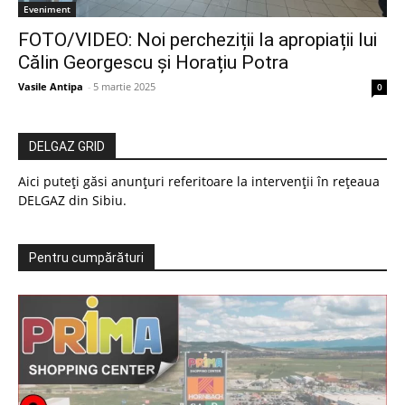
Eveniment
FOTO/VIDEO: Noi percheziții la apropiații lui
Călin Georgescu și Horațiu Potra
Vasile Antipa
-
5 martie 2025
0
DELGAZ GRID
Aici puteți găsi anunțuri referitoare la intervenții în rețeaua
DELGAZ din Sibiu.
Pentru cumpărături