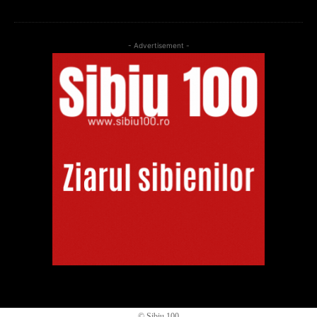
- Advertisement -
© Sibiu 100