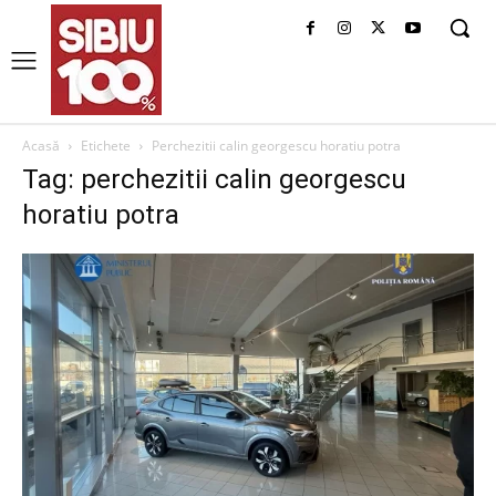
Acasă
Etichete
Perchezitii calin georgescu horatiu potra
Tag: perchezitii calin georgescu
horatiu potra