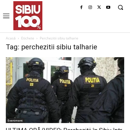
Acasă
Etichete
Perchezitii sibiu talharie
Tag: perchezitii sibiu talharie
Eveniment