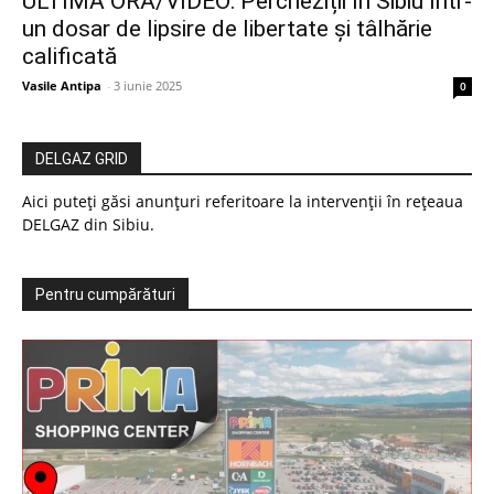
ULTIMA ORĂ/VIDEO: Percheziții în Sibiu într-
un dosar de lipsire de libertate și tâlhărie
calificată
Vasile Antipa
-
3 iunie 2025
0
DELGAZ GRID
Aici puteți găsi anunțuri referitoare la intervenții în rețeaua
DELGAZ din Sibiu.
Pentru cumpărături