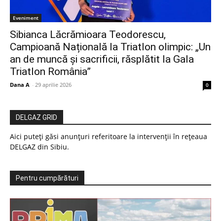
Eveniment
Sibianca Lăcrămioara Teodorescu,
Campioană Națională la Triatlon olimpic: „Un
an de muncă și sacrificii, răsplătit la Gala
Triatlon România”
Dana A
-
29 aprilie 2026
0
DELGAZ GRID
Aici puteți găsi anunțuri referitoare la intervenții în rețeaua
DELGAZ din Sibiu.
Pentru cumpărături