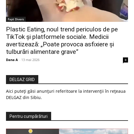
Fapt Divers
Plastic Eating, noul trend periculos de pe
TikTok și platformele sociale. Medicii
avertizează: „Poate provoca asfixiere și
tulburări alimentare grave”
Dana A
-
13 mai 2026
0
DELGAZ GRID
Aici puteți găsi anunțuri referitoare la intervenții în rețeaua
DELGAZ din Sibiu.
Pentru cumpărături