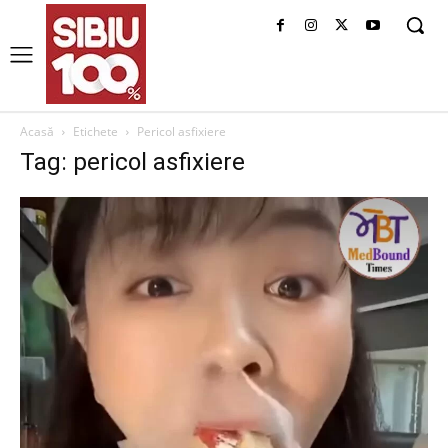
Acasă
Etichete
Pericol asfixiere
Tag: pericol asfixiere