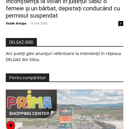
Inconștiență la volan în județul Sibiu: o
femeie și un bărbat, depistați conducând cu
permisul suspendat
Vasile Antipa
-
14 mai 2026
0
DELGAZ GRID
Aici puteți găsi anunțuri referitoare la intervenții în rețeaua
DELGAZ din Sibiu.
Pentru cumpărături