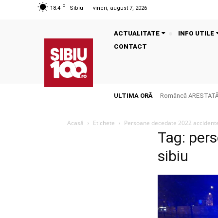
C
18.4
Sibiu
vineri, august 7, 2026
ACTUALITATE
INFO UTILE
CONTACT
ULTIMA ORĂ
Româncă ARESTATĂ î
Acasă
Etichete
Persoane decedate 2022 accidente 
Tag: per
sibiu