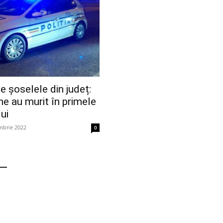
e șoselele din județ:
e au murit în primele
lui
mbrie 2022
0