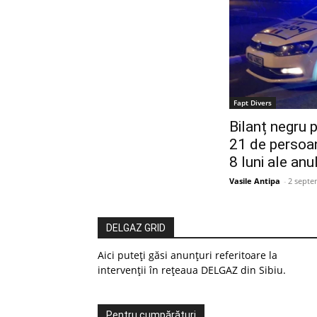
Fapt Divers
Bilanț negru p
21 de persoan
8 luni ale anu
Vasile Antipa
-
2 septe
DELGAZ GRID
Aici puteți găsi anunțuri referitoare la
intervenții în rețeaua DELGAZ din Sibiu.
Pentru cumpărături