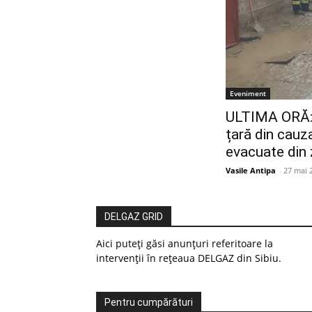
Eveniment
ULTIMA ORĂ: 
țară din cauz
evacuate din 
Vasile Antipa
-
27 mai 
DELGAZ GRID
Aici puteți găsi anunțuri referitoare la
intervenții în rețeaua DELGAZ din Sibiu.
Pentru cumpărături