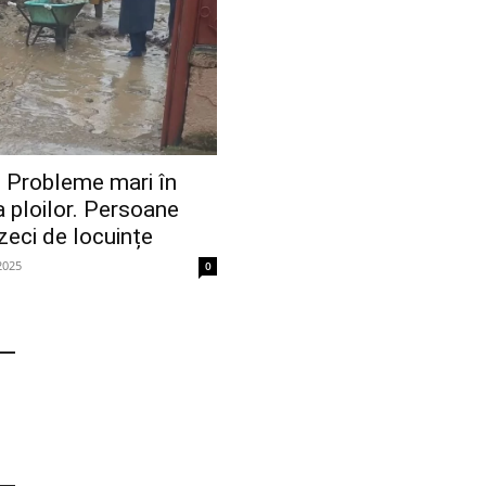
Probleme mari în
a ploilor. Persoane
zeci de locuințe
2025
0