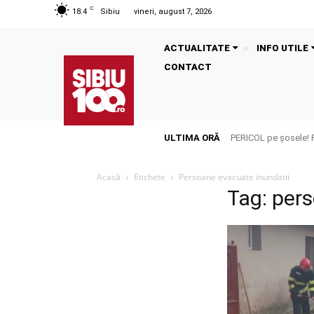
C
18.4
Sibiu
vineri, august 7, 2026
ACTUALITATE
INFO UTILE
CONTACT
ULTIMA ORĂ
PERICOL pe șosele! 
Acasă
Etichete
Persoane evacuate inundatii
Tag: per