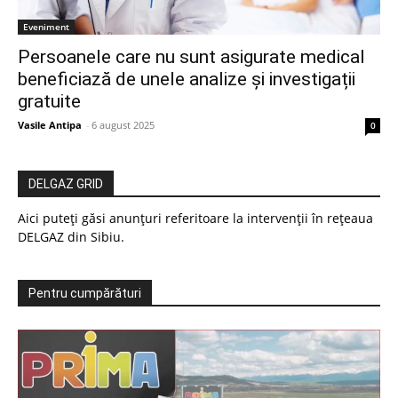
Eveniment
Persoanele care nu sunt asigurate medical
beneficiază de unele analize și investigații
gratuite
Vasile Antipa
-
6 august 2025
0
DELGAZ GRID
Aici puteți găsi anunțuri referitoare la intervenții în rețeaua
DELGAZ din Sibiu.
Pentru cumpărături