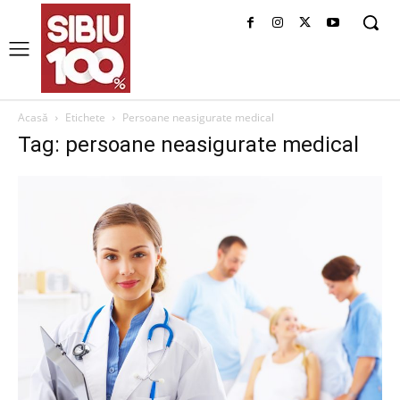
Acasă
Etichete
Persoane neasigurate medical
Tag: persoane neasigurate medical