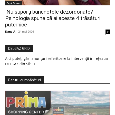
Fapt Divers
Nu suporți bancnotele dezordonate?
Psihologia spune că ai aceste 4 trăsături
puternice
Dana A
-
24 mai 2026
0
DELGAZ GRID
Aici puteți găsi anunțuri referitoare la intervenții în rețeaua
DELGAZ din Sibiu.
Pentru cumpărături