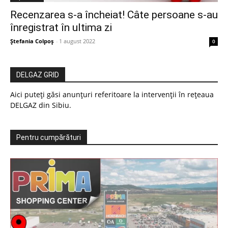
Recenzarea s-a încheiat! Câte persoane s-au
înregistrat în ultima zi
Ștefania Colpoș
-
1 august 2022
0
DELGAZ GRID
Aici puteți găsi anunțuri referitoare la intervenții în rețeaua
DELGAZ din Sibiu.
Pentru cumpărături