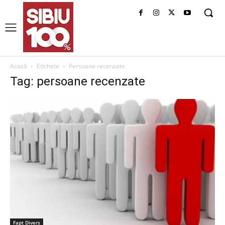
Acasă
Etichete
Persoane recenzate
Tag: persoane recenzate
Fapt Divers