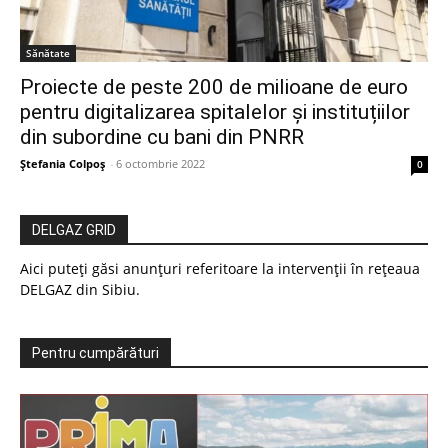
Sănătate
Proiecte de peste 200 de milioane de euro
pentru digitalizarea spitalelor și instituțiilor
din subordine cu bani din PNRR
Ștefania Colpoș
-
6 octombrie 2022
0
DELGAZ GRID
Aici puteți găsi anunțuri referitoare la intervenții în rețeaua
DELGAZ din Sibiu.
Pentru cumpărături