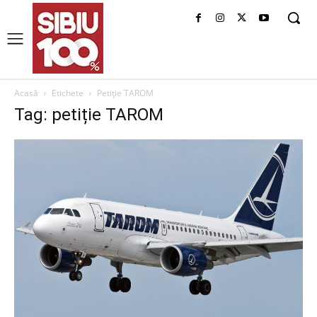
Acasă
Etichete
Petiție TAROM
Tag: petiție TAROM