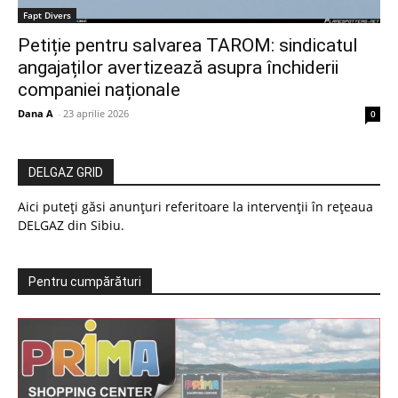
Fapt Divers
Petiție pentru salvarea TAROM: sindicatul
angajaților avertizează asupra închiderii
companiei naționale
Dana A
-
23 aprilie 2026
0
DELGAZ GRID
Aici puteți găsi anunțuri referitoare la intervenții în rețeaua
DELGAZ din Sibiu.
Pentru cumpărături