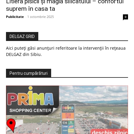
Litiera pisicii și magia silicatului – confortul
suprem în casa ta
Publicitate
-
1 octombrie 2025
0
DELGAZ GRID
Aici puteți găsi anunțuri referitoare la intervenții în rețeaua
DELGAZ din Sibiu.
Pentru cumpărături