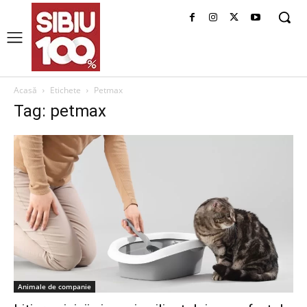
Acasă
Etichete
Petmax
Tag: petmax
Animale de companie