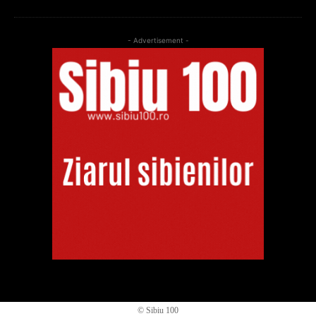
- Advertisement -
© Sibiu 100