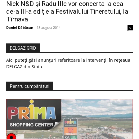
Nick N&D şi Radu Ille vor concerta la cea
de-a III-a ediţie a Festivalului Tineretului, la
Tîrnava
Daniel Dăbăcan
-
18 august 2014
0
DELGAZ GRID
Aici puteți găsi anunțuri referitoare la intervenții în rețeaua
DELGAZ din Sibiu.
Pentru cumpărături