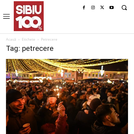
Acasă
Etichete
Petrecere
Tag: petrecere