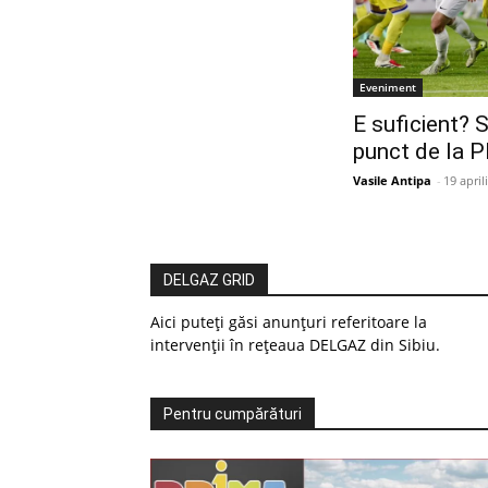
Eveniment
E suficient? S
punct de la Pl
Vasile Antipa
-
19 april
DELGAZ GRID
Aici puteți găsi anunțuri referitoare la
intervenții în rețeaua DELGAZ din Sibiu.
Pentru cumpărături