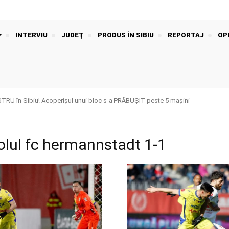
INTERVIU
JUDEŢ
PRODUS ÎN SIBIU
REPORTAJ
OPI
U în Sibiu! Acoperișul unui bloc s-a PRĂBUȘIT peste 5 mașini
olul fc hermannstadt 1-1