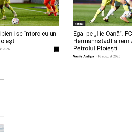
Fotbal
ibienii se întorc cu un
Egal pe „Ilie Oană”. FC
oiești
Hermannstadt a remi
Petrolul Ploiești
ie 2026
0
Vasile Antipa
-
16 august 2025