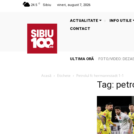
C
24.5
Sibiu
vineri, august 7, 2026
ACTUALITATE
INFO UTILE
CONTACT
ULTIMA ORĂ
FOTO/VIDEO: DEZASTR
Acasă
Etichete
Petrolul fc hermannstadt 1-1
Tag: petr