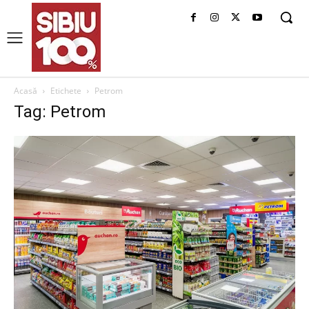
Acasă
Etichete
Petrom
Tag: Petrom