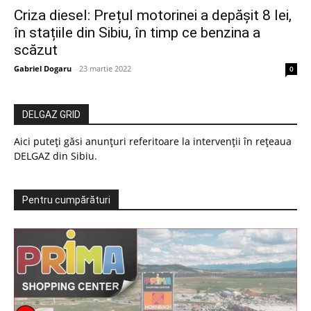
Criza diesel: Prețul motorinei a depășit 8 lei,
în stațiile din Sibiu, în timp ce benzina a
scăzut
Gabriel Dogaru
-
23 martie 2022
0
DELGAZ GRID
Aici puteți găsi anunțuri referitoare la intervenții în rețeaua
DELGAZ din Sibiu.
Pentru cumpărături