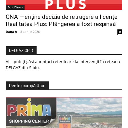
Fapt Divers
CNA menține decizia de retragere a licenței
Realitatea Plus: Plângerea a fost respinsă
Dana A
-
8 aprilie 2026
0
DELGAZ GRID
Aici puteți găsi anunțuri referitoare la intervenții în rețeaua
DELGAZ din Sibiu.
Pentru cumpărături