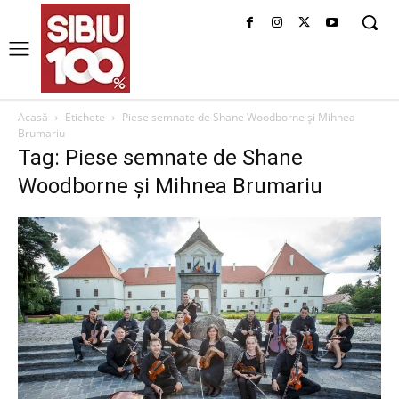
Acasă
Etichete
Piese semnate de Shane Woodborne și Mihnea
Brumariu
Tag: Piese semnate de Shane
Woodborne și Mihnea Brumariu