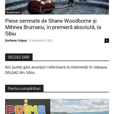
Eveniment
Piese semnate de Shane Woodborne și
Mihnea Brumariu, în premieră absolută, la
Sibiu
Ștefania Colpoș
-
8 decembrie 2023
0
DELGAZ GRID
Aici puteți găsi anunțuri referitoare la intervenții în rețeaua
DELGAZ din Sibiu.
Pentru cumpărături