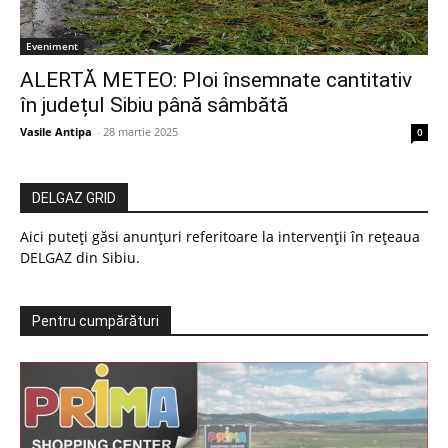
Eveniment
ALERTĂ METEO: Ploi însemnate cantitativ
în județul Sibiu până sâmbătă
Vasile Antipa
-
28 martie 2025
0
DELGAZ GRID
Aici puteți găsi anunțuri referitoare la intervenții în rețeaua
DELGAZ din Sibiu.
Pentru cumpărături