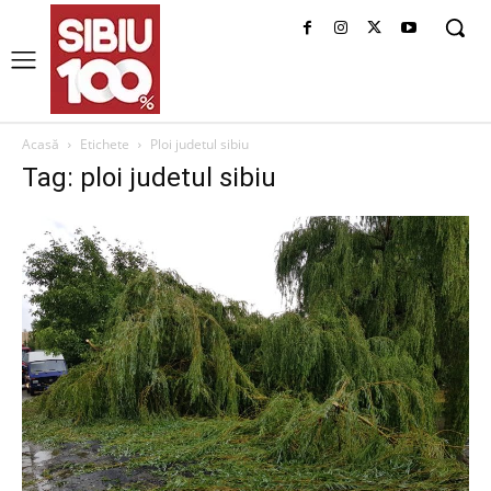
Acasă
Etichete
Ploi judetul sibiu
Tag: ploi judetul sibiu