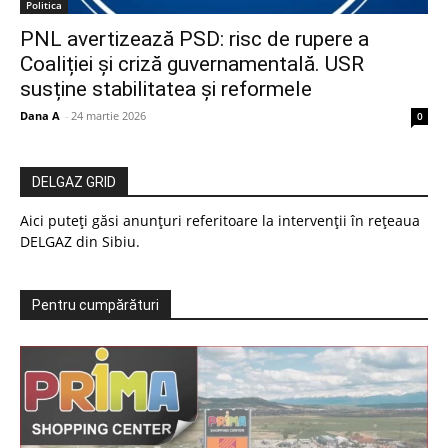
Politica
PNL avertizează PSD: risc de rupere a
Coaliției și criză guvernamentală. USR
susține stabilitatea și reformele
Dana A
-
24 martie 2026
0
DELGAZ GRID
Aici puteți găsi anunțuri referitoare la intervenții în rețeaua
DELGAZ din Sibiu.
Pentru cumpărături