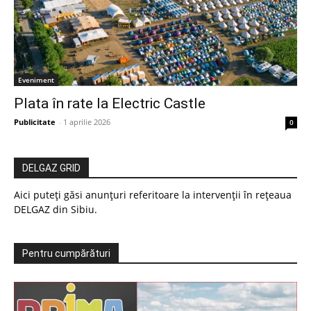
Eveniment
Plata în rate la Electric Castle
Publicitate
-
1 aprilie 2026
0
DELGAZ GRID
Aici puteți găsi anunțuri referitoare la intervenții în rețeaua
DELGAZ din Sibiu.
Pentru cumpărături