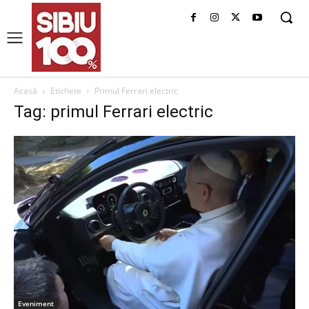
Acasă
Etichete
Primul Ferrari electric
Tag: primul Ferrari electric
Eveniment