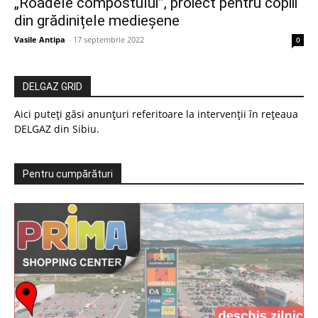
„Roadele compostului”, proiect pentru copiii
din grădinițele medieșene
Vasile Antipa
-
17 septembrie 2022
0
DELGAZ GRID
Aici puteți găsi anunțuri referitoare la intervenții în rețeaua
DELGAZ din Sibiu.
Pentru cumpărături