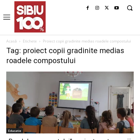
Acasă
Etichete
Proiect copii gradinite medias roadele compostului
Tag: proiect copii gradinite medias
roadele compostului
Educatie