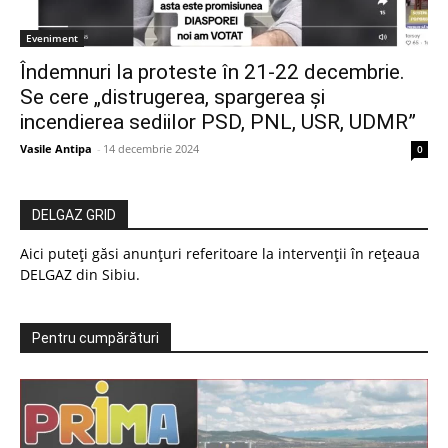
Eveniment
Îndemnuri la proteste în 21-22 decembrie.
Se cere „distrugerea, spargerea și
incendierea sediilor PSD, PNL, USR, UDMR”
Vasile Antipa
-
14 decembrie 2024
0
DELGAZ GRID
Aici puteți găsi anunțuri referitoare la intervenții în rețeaua
DELGAZ din Sibiu.
Pentru cumpărături