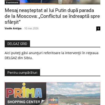
Eveniment
Mesaj neașteptat al lui Putin după parada
de la Moscova: „Conflictul se îndreaptă spre
sfârșit”
Vasile Antipa
-
10 mai 2026
0
DELGAZ GRID
Aici puteți găsi anunțuri referitoare la intervenții în rețeaua
DELGAZ din Sibiu.
Pentru cumpărături