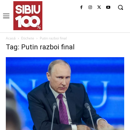
Acasă
Etichete
Putin razboi final
Tag: Putin razboi final