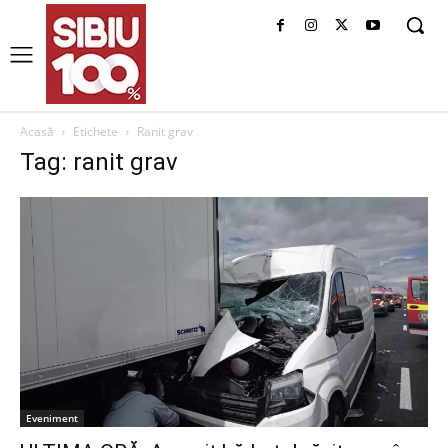
Acasă
Etichete
Ranit grav
Tag: ranit grav
Eveniment