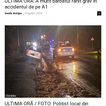
ULTIMA ORĂ: A murit bărbatul rănit grav în
accidentul de pe A1
Vasile Antipa
-
19 aprilie 2024
0
Cisnădie
ULTIMA ORĂ / FOTO: Polițist local din