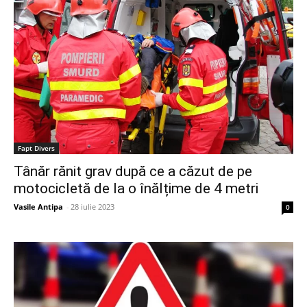
Fapt Divers
Tânăr rănit grav după ce a căzut de pe
motocicletă de la o înălțime de 4 metri
Vasile Antipa
-
28 iulie 2023
0