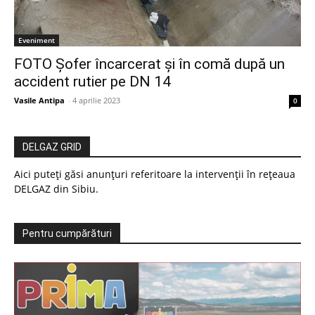
Eveniment
FOTO Șofer încarcerat și în comă după un
accident rutier pe DN 14
Vasile Antipa
-
4 aprilie 2023
0
DELGAZ GRID
Aici puteți găsi anunțuri referitoare la intervenții în rețeaua
DELGAZ din Sibiu.
Pentru cumpărături