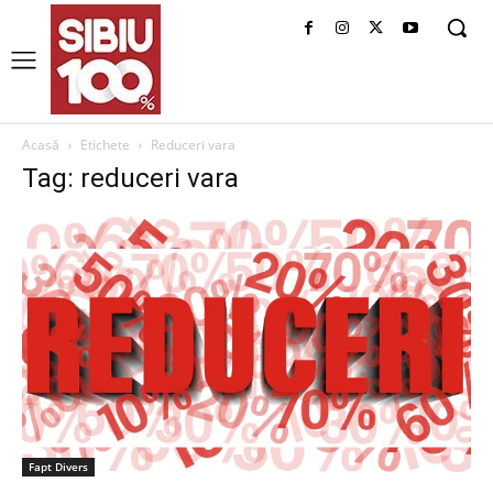
Acasă
Etichete
Reduceri vara
Tag: reduceri vara
Fapt Divers