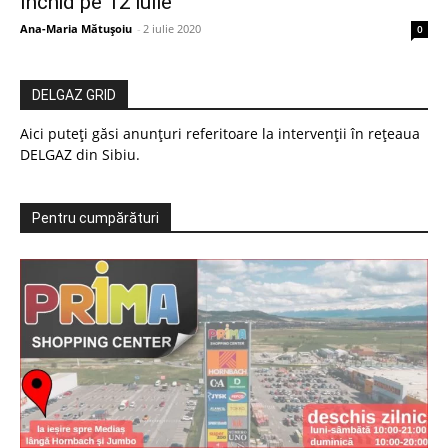
închid pe 12 iulie
Ana-Maria Mătușoiu
-
2 iulie 2020
0
DELGAZ GRID
Aici puteți găsi anunțuri referitoare la intervenții în rețeaua
DELGAZ din Sibiu.
Pentru cumpărături