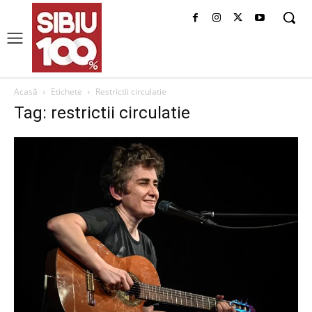
Acasă
Etichete
Restrictii circulatie
Tag: restrictii circulatie