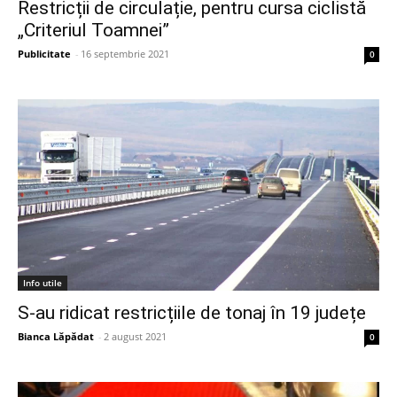
Restricții de circulație, pentru cursa ciclistă
„Criteriul Toamnei”
Publicitate
-
16 septembrie 2021
0
Info utile
S-au ridicat restricțiile de tonaj în 19 județe
Bianca Lăpădat
-
2 august 2021
0