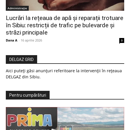
Administrație
Lucrări la rețeaua de apă și reparații trotuare
în Sibiu: restricții de trafic pe bulevarde și
străzi principale
Dana A
-
16 aprilie 2026
0
DELGAZ GRID
Aici puteți găsi anunțuri referitoare la intervenții în rețeaua
DELGAZ din Sibiu.
Pentru cumpărături