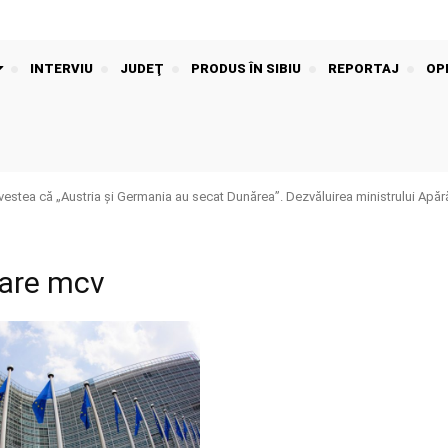
INTERVIU
JUDEŢ
PRODUS ÎN SIBIU
REPORTAJ
OPI
stea că „Austria și Germania au secat Dunărea”. Dezvăluirea ministrului Apără
care mcv