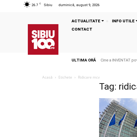
C
26.7
Sibiu
duminică, august 9, 2026
ACTUALITATE
INFO UTILE
CONTACT
ULTIMA ORĂ
Cine a INVENTAT pove
Acasă
Etichete
Ridicare mcv
Tag: ridi