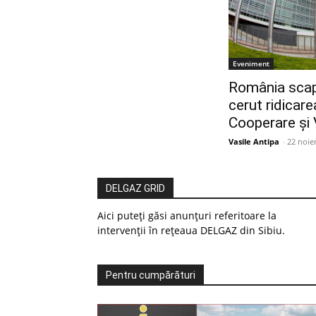
Eveniment
România scap
cerut ridicar
Cooperare și 
Vasile Antipa
-
22 noie
DELGAZ GRID
Aici puteți găsi anunțuri referitoare la
intervenții în rețeaua DELGAZ din Sibiu.
Pentru cumpărături