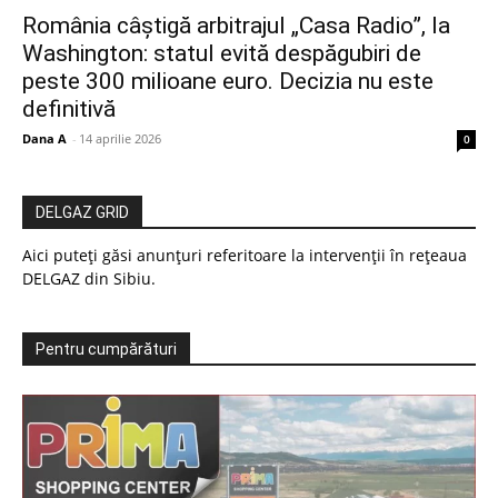
România câștigă arbitrajul „Casa Radio”, la
Washington: statul evită despăgubiri de
peste 300 milioane euro. Decizia nu este
definitivă
Dana A
-
14 aprilie 2026
0
DELGAZ GRID
Aici puteți găsi anunțuri referitoare la intervenții în rețeaua
DELGAZ din Sibiu.
Pentru cumpărături