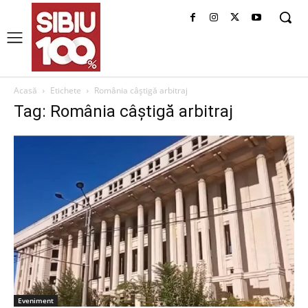
Acasă
Etichete
România câștigă arbitraj
Tag: România câștigă arbitraj
Eveniment